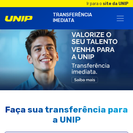
Ir para o
site da UNIP
TRANSFERÊNCIA
IMEDIATA
Faça sua transferência para
a UNIP