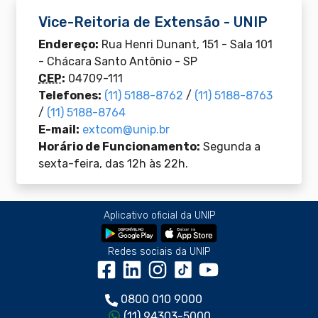
Vice-Reitoria de Extensão
- UNIP
Endereço:
Rua Henri Dunant, 151 - Sala 101
-
Chácara Santo Antônio - SP
CEP
:
04709-111
Telefones:
(11) 5188-8762
/
(11) 5188-8763
/
(11) 5188-8764
E-mail:
extcom@unip.br
Horário de Funcionamento:
Segunda a
sexta-feira, das 12h às 22h.
Aplicativo oficial da UNIP
Redes sociais da UNIP
0800 010 9000
(11) 94303-5000