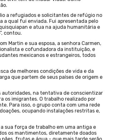
ção.
io a refugiados e solicitantes de refúgio no
 a qual fui enviada. Fui apresentada pelo
equisquiapan e atua na ajuda humanitária e
, contou.
Dom Martin e sua esposa, a senhora Carmen,
onalista e cofundadora da instituição, e
studantes mexicanos e estrangeiros, todos
usca de melhores condições de vida e da
carga que partem de seus países de origem e
autoridades, na tentativa de conscientizar
 os imigrantes. O trabalho realizado por
nte. Para isso, o grupo conta com uma rede
 doações, ocupando instalações restritas e,
 a sua força de trabalho em uma antiga e
ados os mantimentos, diretamente doados
pães, frutas e água - que mais tarde serão