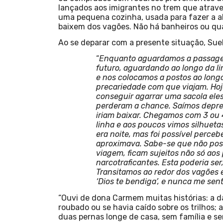
lançados aos imigrantes no trem que atrav
uma pequena cozinha, usada para fazer a al
baixem dos vagões. Não há banheiros ou qua
Ao se deparar com a presente situação, Sue
“
Enquanto aguardamos a passagem 
futuro, aguardando ao longo da 
e nos colocamos a postos ao longo 
precariedade com que viajam. Hoj
conseguir agarrar uma sacola ele
perderam a chance. Saímos depres
iriam baixar. Chegamos com 3 ou 
linha e aos poucos vimos silhuet
era noite, mas foi possível perce
aproximava. Sabe-se que não poss
viagem, ficam sujeitos não só aos
narcotraficantes. Esta poderia s
Transitamos ao redor dos vagões 
‘Dios te bendiga’, e nunca me senti 
“Ouvi de dona Carmem muitas histórias: a d
roubado ou se havia caído sobre os trilhos;
duas pernas longe de casa, sem família e se