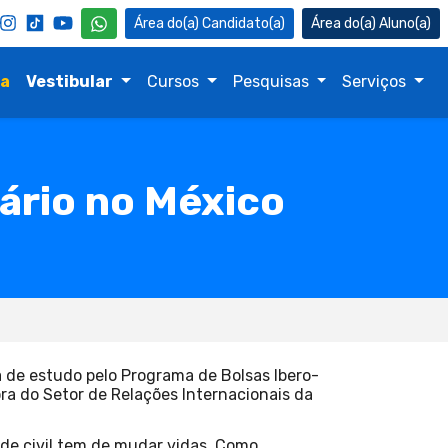
Candidato(a)
Aluno(a)
na
Vestibular
Cursos
Pesquisas
Serviços
tário no México
 de estudo pelo Programa de Bolsas Ibero-
a do Setor de Relações Internacionais da
ade civil tem de mudar vidas. Como