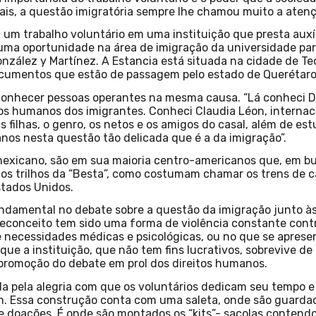
nais, a questão imigratória sempre lhe chamou muito a aten
a um trabalho voluntário em uma instituição que presta auxíl
uma oportunidade na área de imigração da universidade para
onzález y Martínez. A Estancia está situada na cidade de T
ocumentos que estão de passagem pelo estado de Querétaro”
 conhecer pessoas operantes na mesma causa. “Lá conheci 
os humanos dos imigrantes. Conheci Claudia Léon, internaci
as filhas, o genro, os netos e os amigos do casal, além de e
anos nesta questão tão delicada que é a da imigração”.
 mexicano, são em sua maioria centro-americanos que, em b
 os trilhos da “Besta”, como costumam chamar os trens de 
stados Unidos.
amental no debate sobre a questão da imigração junto às 
reconceito tem sido uma forma de violência constante contra
de necessidades médicas e psicológicas, ou no que se aprese
ue a instituição, que não tem fins lucrativos, sobrevive de
 à promoção do debate em prol dos direitos humanos.
da pela alegria com que os voluntários dedicam seu tempo e
em. Essa construção conta com uma saleta, onde são guard
doações. É onde são montados os “kits”- sacolas contendo 