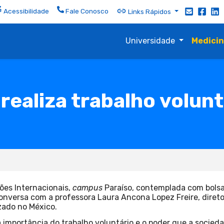
Acessibilidade
Fale Conosco
Links Rápidos
Universidade
Medici
realiza trabalho volun
ões Internacionais,
campus
Paraíso, contemplada com bolsa
versa com a professora Laura Ancona Lopez Freire, diretor
izado no México.
importância do trabalho voluntário e o poder que a socied