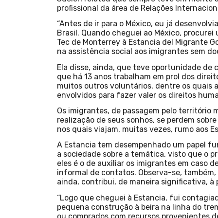
profissional da área de Relações Internacio
“Antes de ir para o México, eu já desenvolvi
Brasil. Quando cheguei ao México, procurei 
Tec de Monterrey à Estancia del Migrante G
na assistência social aos imigrantes sem d
Ela disse, ainda, que teve oportunidade de
que há 13 anos trabalham em prol dos direit
muitos outros voluntários, dentre os quais 
envolvidos para fazer valer os direitos hum
Os imigrantes, de passagem pelo território
realização de seus sonhos, se perdem sobre
nos quais viajam, muitas vezes, rumo aos E
A Estancia tem desempenhado um papel fund
a sociedade sobre a temática, visto que o p
eles é o de auxiliar os imigrantes em caso 
informal de contatos. Observa-se, também, q
ainda, contribui, de maneira significativa,
“Logo que cheguei à Estancia, fui contagia
pequena construção à beira na linha do tr
ou comprados com recursos provenientes de 