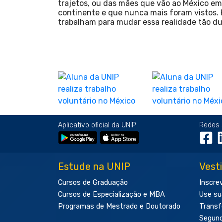
trajetos, ou das mães que vão ao México em
continente e que nunca mais foram vistos. H
trabalham para mudar essa realidade tão dur
Aplicativo oficial da UNIP
Redes 
Estude na UNIP
Vest
Cursos de Graduação
Inscre
Cursos de Especialização e MBA
Use su
Programas de Mestrado e Doutorado
Transf
Segun