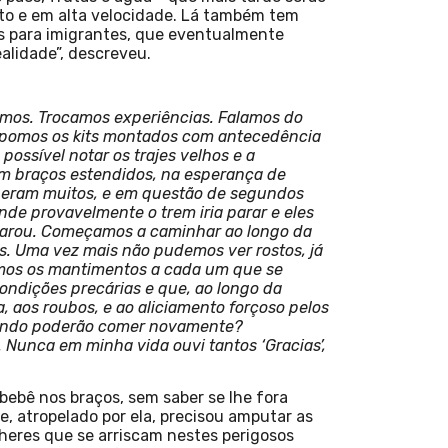
to e em alta velocidade. Lá também tem
es para imigrantes, que eventualmente
alidade”, descreveu.
mos. Trocamos experiências. Falamos do
ispomos os kits montados com antecedência
possível notar os trajes velhos e a
om braços estendidos, na esperança de
a; eram muitos, e em questão de segundos
de provavelmente o trem iria parar e eles
 parou. Começamos a caminhar ao longo da
s. Uma vez mais não pudemos ver rostos, já
gamos os mantimentos a cada um que se
ndições precárias e que, ao longo da
, aos roubos, e ao aliciamento forçoso pelos
 quando poderão comer novamente?
Nunca em minha vida ouvi tantos ‘Gracias’,
ebê nos braços, sem saber se lhe fora
e, atropelado por ela, precisou amputar as
lheres que se arriscam nestes perigosos