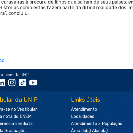
 caravanas à procura de filhos que saíram de seus países, 
istórias como estas fazem parte da difícil realidade dos i
a”, concluiu.
sociais da UNIP
ibular da UNIP
Links úteis
va-se no Vestibular
Atendimento
a nota do ENEM
Localidades
erência Imediata
Atendimento à População
da Graduação
Área do(a) Aluno(a)