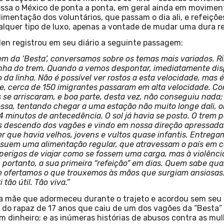
essa o México de ponta a ponta, em geral ainda em movimen
imentação dos voluntários, que passam o dia ali, e refeiçõ
lquer tipo de luxo, apenas a vontade de mudar uma dura re
len registrou em seu diário a seguinte passagem:
da ‘Besta’, conversamos sobre os temas mais variados. Ri
linha do trem. Quando a vemos despontar, imediatamente d
da linha. Não é possível ver rostos a esta velocidade, mas é 
e, cerca de 150 imigrantes passaram em alta velocidade. C
s se arriscaram, e boa parte, desta vez, não conseguiu nad
sa, tentando chegar a uma estação não muito longe dali, on
4 minutos de antecedência. O sol já havia se posto. O trem
as descendo dos vagões e vindo em nossa direção apressada
ber que havia velhos, jovens e vultos quase infantis. Entre
uem uma alimentação regular, que atravessam o país em co
 perigos de viajar como se fossem uma carga, mas à violência
er, portanto, a sua primeira “refeição” em dias. Quem sabe
e ofertamos o que trouxemos às mãos que surgiam ansiosas. 
tão útil. Tão viva.”
a mãe que adormeceu durante o trajeto e acordou sem seu b
 a do rapaz de 17 anos que caiu de um dos vagões da “Besta” 
m dinheiro; e as inúmeras histórias de abusos contra as mu